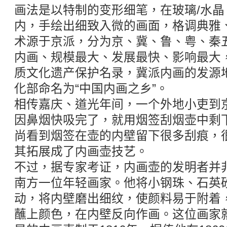
画法是以特制的变形细笔，在玻璃/水
内，手绘出细致入微的画面，格调典雅
术源于京派，分为京、冀、鲁、粤、秦
内画、规模最大、发展最快、影响最大
质文化遗产保护名录，冀派内画的发源
化部命名为“中国内画之乡”。
相传嘉庆、道光年间，一个外地小吏到
因鼻烟快吸完了，就用烟签刮烟壶中剩
尚看到烟签在壶的内壁留下很多刮痕，
其拓展成了内画壶技艺。
不过，据专家考证，内画壶的发明者并
南方一位年轻画家。他将小钢珠、石英
动，将内壁磨出细纹，使颜料易于附着
蘸上颜色，在内壁反向作画。这位画家