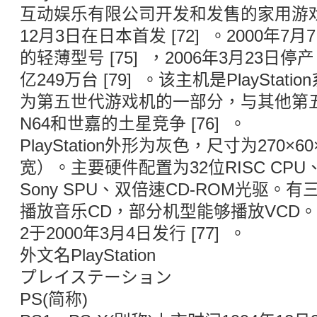
互动娱乐有限公司开发和发售的家用游戏
12月3日在日本首发 [72] 。2000年7月
的轻薄型号 [75] ，2006年3月23日停产
亿249万台 [79] 。该主机是PlaySta
为第五世代游戏机的一部分，与其他第
N64和世嘉的土星竞争 [76] 。
PlayStation外形为灰色，尺寸为270×
宽）。主要硬件配置为32位RISC CPU、3
Sony SPU、双倍速CD-ROM光驱
播放音乐CD，部分机型能够播放VCD。其后续
2于2000年3月4日发行 [77] 。
外文名PlayStation
プレイステーション
PS(简称)