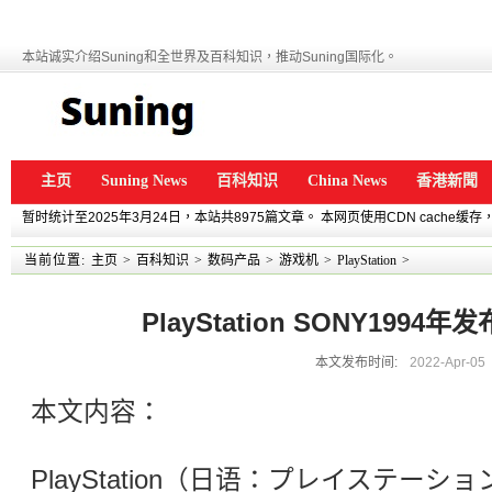
本站诚实介绍Suning和全世界及百科知识，推动Suning国际化。
主页
Suning News
百科知识
China News
香港新聞
暂时统计至2025年3月24日，本站共8975篇文章。 本网页使用CDN cache
当前位置:
主页
>
百科知识
>
数码产品
>
游戏机
>
PlayStation
>
PlayStation SONY199
本文发布时间:
2022-Apr-05
本文内容：
PlayStation（日语：プレイステーシ