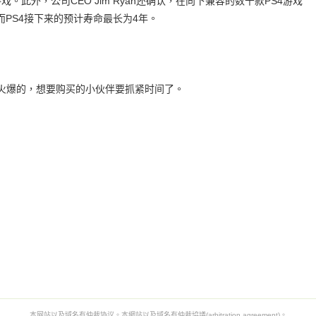
戏。此外，公司CEO Jim Ryan还确认，在向下兼容的数千款PS4游戏
，而PS4接下来的预计寿命最长为4年。
常火爆的，想要购买的小伙伴要抓紧时间了。
本网站以及域名有仲裁协议。本網站以及域名有仲裁協議(arbitration agreement)。