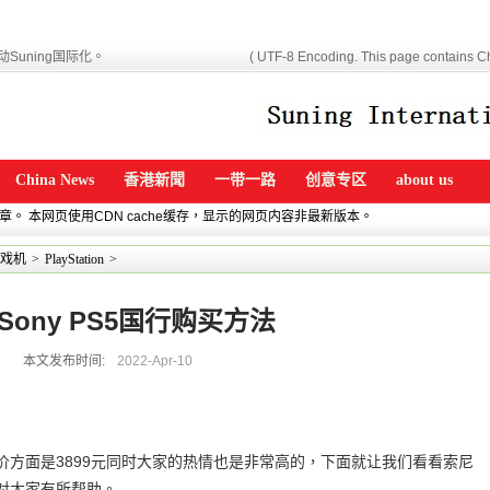
Suning国际化。
( UTF-8 Encoding. This page contains Ch
China News
香港新聞
一带一路
创意专区
about us
文章。 本网页使用CDN cache缓存，显示的网页内容非最新版本。
戏机
>
PlayStation
>
Sony PS5国行购买方法
本文发布时间:
2022-Apr-10
价方面是3899元同时大家的热情也是非常高的，下面就让我们看看索尼
望对大家有所帮助。