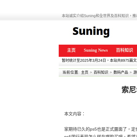
本站诚实介绍Suning和全世界及百科知识，推动
主页
Suning News
百科知识
暂时统计至2025年3月24日，本站共8975篇
当前位置:
主页
>
百科知识
>
数码产品
>
游
索尼
本文内容：
家期待已久的ps5也是正式露面了，定
ps5国行表现怎么样在哪购买吧，希