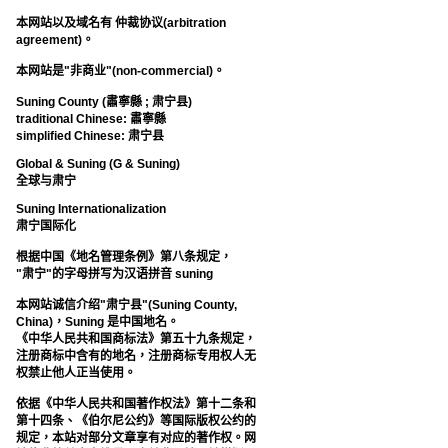
本网站以及域名有 仲裁协议(arbitration
agreement)。
本网站是"非商业"(non-commercial)。
Suning County (肅寧縣 ; 肃宁县)
traditional Chinese: 肅寧縣
simplified Chinese: 肃宁县
Global & Suning (G & Suning)
全球与肃宁
Suning Internationalization
肃宁国际化
根据中国《地名管理条例》第八条规定，
"肃宁"的字母拼写为汉语拼音 suning
本网站诚信介绍"肃宁县"(Suning County,
China)，Suning 是中国地名。
《中华人民共和国商标法》第五十九条规定，
注册商标中含有的地名，注册商标专用权人无
权禁止他人正当使用。
依据《中华人民共和国著作权法》第十二条和
第十四条、《伯尔尼公约》等国际版权公约的
规定，本站对部分文章享有对应的著作权。网