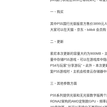
一、购买
其中PS5国行光驱版官方售价3899元
大家可以在天猫、京东、bilibili 会
二、更新
索尼本次更新的容量大约为900MB，
量中存储PS5游戏，可以在游戏库中
PS4与玩家“分享游玩”。此外，本
复PS5游戏时，主机会检查云存储器
三、其他参数方面
PS5系列提供光驱和无光驱数字版两个版本，
RDNA2架构的AMD定制款GPU，频率最