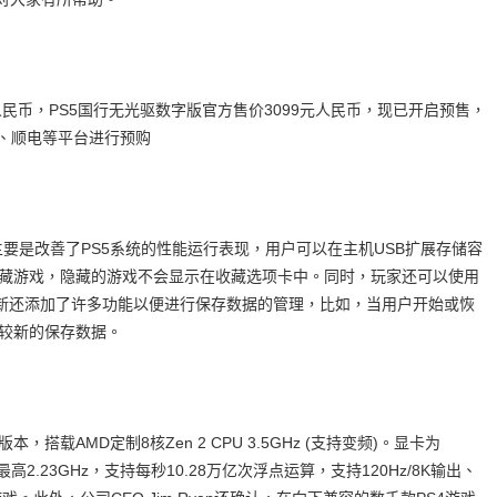
人民币，PS5国行无光驱数字版官方售价3099元人民币，现已开启预售，
员购、顺电等平台进行预购
主要是改善了PS5系统的性能运行表现，用户可以在主机USB扩展存储容
隐藏游戏，隐藏的游戏不会显示在收藏选项卡中。同时，玩家还可以使用
次更新还添加了许多功能以便进行保存数据的管理，比如，当用户开始或恢
中较新的保存数据。
搭载AMD定制8核Zen 2 CPU 3.5GHz (支持变频)。显卡为
高2.23GHz，支持每秒10.28万亿次浮点运算，支持120Hz/8K输出、