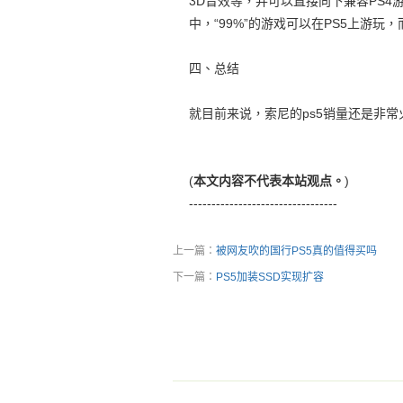
3D音效等，并可以直接向下兼容PS4游
中，“99%”的游戏可以在PS5上游玩
四、总结
就目前来说，索尼的ps5销量还是非
(
本文内容不代表本站观点。
)
---------------------------------
上一篇：
被网友吹的国行PS5真的值得买吗
下一篇：
PS5加装SSD实现扩容