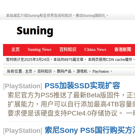
本站诚实介绍Suning和全世界及百科知识，推动Suning国际化。
主页
Suning News
百科知识
China News
香港新聞
暂时统计至2025年3月24日，本站共8975篇文章。 本网页使用CDN cache
当前位置:
主页
>
百科知识
>
数码产品
>
游戏机
>
PlayStation
>
PS5加装SSD实现扩容
[
PlayStation
]
索尼官方为PS5推送了最新Beta版固件，
扩展能力，用户可以自行添加最高4TB容量的
要求便是该硬盘支持PCIe4.0存储协议。 一
索尼Sony PS5国行购买方
[
PlayStation
]