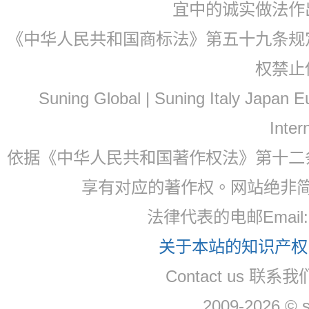
宜中的诚实做法作
《中华人民共和国商标法》第五十九条规
权禁止
Suning Global | Suning Italy Japan
Inter
依据《中华人民共和国著作权法》第十二
享有对应的著作权。网站绝非
法律代表的电邮Email
关于本站的知识产权，
Contact us 联系
2009-2026 © 