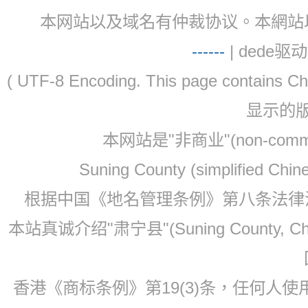
本网站以及域名有仲裁协议。本網站以及域名有仲
-
-
-
-
--
| dede驱动 
( UTF-8 Encoding. This page contain
显示的
本网站是"非商业"(non-co
Suning County (simplified Ch
根据中国《地名管理条例》第八条法律法规
本站真诚介绍"肃宁县"(Suning County, 
香港《商标条例》第19(3)条，任何人