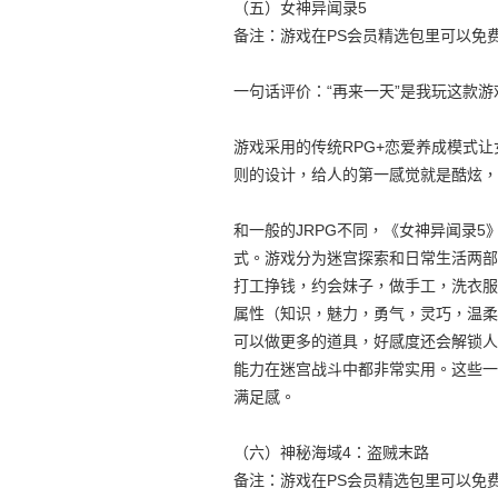
（五）女神异闻录5
备注：游戏在PS会员精选包里可以免
一句话评价：“再来一天”是我玩这款
游戏采用的传统RPG+恋爱养成模式让
则的设计，给人的第一感觉就是酷炫，
和一般的JRPG不同，《女神异闻录5
式。游戏分为迷宫探索和日常生活两部
打工挣钱，约会妹子，做手工，洗衣服
属性（知识，魅力，勇气，灵巧，温柔
可以做更多的道具，好感度还会解锁人物
能力在迷宫战斗中都非常实用。这些一
满足感。
（六）神秘海域4：盗贼末路
备注：游戏在PS会员精选包里可以免