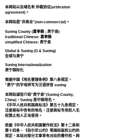
本网站以及域名有 仲裁协议(arbitration
agreement)。
本网站是"非商业"(non-commercial)。
Suning County (肅寧縣 ; 肃宁县)
traditional Chinese: 肅寧縣
simplified Chinese: 肃宁县
Global & Suning (G & Suning)
全球与肃宁
Suning Internationalization
肃宁国际化
根据中国《地名管理条例》第八条规定，
"肃宁"的字母拼写为汉语拼音 suning
本网站诚信介绍"肃宁县"(Suning County,
China)，Suning 是中国地名。
《中华人民共和国商标法》第五十九条规定，
注册商标中含有的地名，注册商标专用权人无
权禁止他人正当使用。
依据《中华人民共和国著作权法》第十二条和
第十四条、《伯尔尼公约》等国际版权公约的
规定，本站对部分文章享有对应的著作权。网