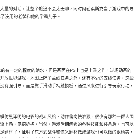
大量的对话，让整个旅途不会太无聊，同时阿勒柔斯充当了游戏中的导
成了没用的老爹和他的学霸儿子。
示的有一定的程度的缩水，但是画面在PS上也是上乘之作，过场动画的
开放世界游戏，地图上除了主线任务之外，还有不少的支线任务，这些
没有强引导，而是靠手滑动手柄触摸板，通过风来进行引导玩家行动，
模仿黑泽明的电影的战斗风格，动作偏向快准狠，很少有那种一群人围
流上场，见招拆招。当然，游戏后期解锁的各种技能和装备后，也可以
是题材了，证明了东方式战斗和侠义题材做成游戏也可以做的很精美，