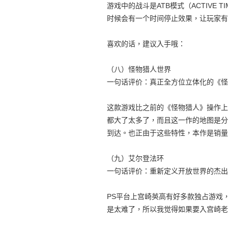
游戏中的战斗是ATB模式（ACTIVE 
时候会有一个时间停止效果，让玩家有
喜欢的话，建议入手哦：
（八）怪物猎人世界
一句话评价：真正全方位立体化的《怪
这款游戏比之前的《怪物猎人》操作上
都大了太多了，而且这一作的地图是分
到达。也正由于这些特性，本作是销量
（九）艾尔登法环
一句话评价：重新定义开放世界的杰出
PS平台上宫崎英高有好多款独占游戏
是太难了，所以我觉得如果要入宫崎老