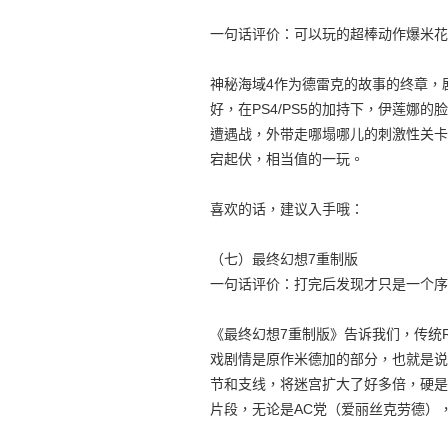
一句话评价：可以玩的超棒动作爆米花
神秘海域4作为德雷克的故事的终章，
好，在PS4/PS5的加持下，伊莲娜
遭遇战，外带走哪塌哪儿的刺激性关卡
宕起伏，相当值的一玩。
喜欢的话，建议入手哦：
（七）最终幻想7重制版
一句话评价：打完后发现才只是一个序
《最终幻想7重制版》告诉我们，传统
戏剧情是原作米德加的部分，也就是说
节和支线，将迷宫扩大了好多倍，硬是
片段，无论是AC党（爱丽丝克劳德）