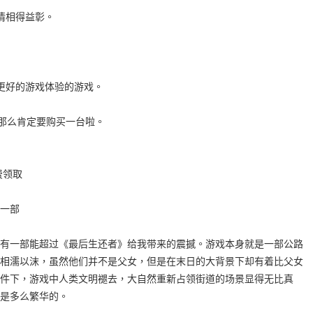
情相得益彰。
有更好的游戏体验的游戏。
，那么肯定要购买一台啦。
费领取
一部
有一部能超过《最后生还者》给我带来的震撼。游戏本身就是一部公路
相濡以沫，虽然他们并不是父女，但是在末日的大背景下却有着比父女
件下，游戏中人类文明褪去，大自然重新占领街道的场景显得无比真
是多么繁华的。