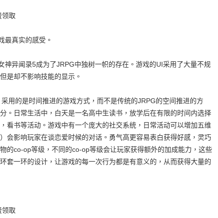
费领取
游戏最真实的感受。
女神异闻录5成为了JRPG中独树一帜的存在。游戏的UI采用了大量不规
但是却不影响技能的显示。
》采用的是时间推进的游戏方式，而不是传统的JRPG的空间推进的方
分。日常生活中，白天是一名高中生读书，放学后在有限的时间内选择
，看书等活动。游戏中有一个庞大的社交系统，日常活动可以增加五维
）会影响玩家在谈恋爱时候的对话。勇气高更容易表白获得好感，灵巧
的co-op等级，不同的co-op等级会让玩家获得额外的加成能力，这些
环套一环的设计，让游戏的每一次行为都是有意义的，从而获得大量的
费领取