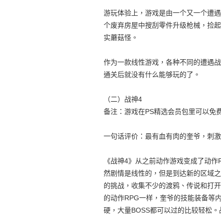
游玩体验上，游戏是由一个又一个遭遇
个废弃房屋中搜刮零件升级枪械，捡起
实蘑菇怪。
作为一款线性游戏，各种不同的遭遇战
通关后就没有什么能够玩的了。
（二）战神4
备注：游戏在PS精选会员包里可以免
一句话评价：最有血有肉的奎爷，刺激
《战神4》从之前动作游戏变成了动作
然剧情是线性的，但是到达新的区域之
的挑战，收集不少的渡鸦、传说和打开
的动作RPG一样，奎爷的技能装备等
硬，大量BOSS都可以过的比较轻松