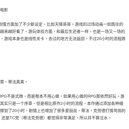
电影
剧情方面加了不少新设定，比如天降哥哥。游戏的过场动画一如既往的
的脸越来越好看了。游玩体验方面，和最后生还者一样，也是一场又一场的
，游戏本身也是线性关卡，去过的地方无法返回。不过20小时的流程跌
章，蒂法真美。
RPG不是式微，而是根本不用心做，如果用心做的RPG那依然好玩。游
其实只是一个序章。但是相比原作2小时的流程，本作通过添加各种细
撑到了20小时。剧情上也增加了很多爱丽丝，蒂法，克劳德打情骂俏的
，还是TC党（蒂法克劳德）都觉得非常满足，所以并不算注水。