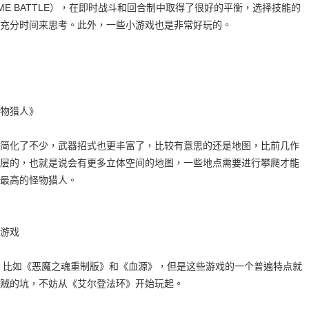
TIME BATTLE），在即时战斗和回合制中取得了很好的平衡，选择技能的
充分时间来思考。此外，一些小游戏也是非常好玩的。
物猎人》
简化了不少，武器招式也更丰富了，比较有意思的还是地图，比前几作
层的，也就是说会有更多立体空间的地图，一些地点需要进行攀爬才能
最高的怪物猎人。
游戏
，比如《恶魔之魂重制版》和《血源》，但是这些游戏的一个普遍特点就
贼的坑，不妨从《艾尔登法环》开始玩起。