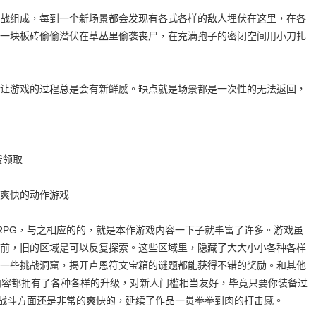
战组成，每到一个新场景都会发现有各式各样的敌人埋伏在这里，在各
一块板砖偷偷潜伏在草丛里偷袭丧尸，在充满孢子的密闭空间用小刀扎
让游戏的过程总是会有新鲜感。缺点就是场景都是一次性的无法返回，
费领取
爽快的动作游戏
RPG，与之相应的的，就是本作游戏内容一下子就丰富了许多。游戏虽
前，旧的区域是可以反复探索。这些区域里，隐藏了大大小小各种各样
一些挑战洞窟，揭开卢恩符文宝箱的谜题都能获得不错的奖励。和其他
内容都拥有了各种各样的升级，对新人门槛相当友好，毕竟只要你装备过
。战斗方面还是非常的爽快的，延续了作品一贯拳拳到肉的打击感。