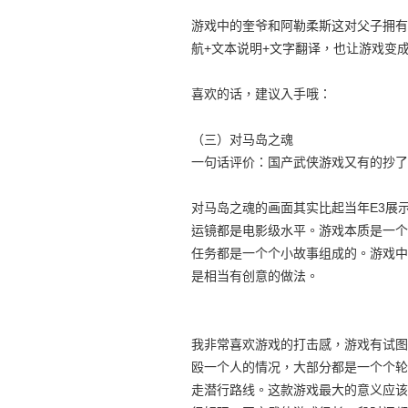
游戏中的奎爷和阿勒柔斯这对父子拥有
航+文本说明+文字翻译，也让游戏变
喜欢的话，建议入手哦：
（三）对马岛之魂
一句话评价：国产武侠游戏又有的抄了
对马岛之魂的画面其实比起当年E3展
运镜都是电影级水平。游戏本质是一个
任务都是一个个小故事组成的。游戏中
是相当有创意的做法。
我非常喜欢游戏的打击感，游戏有试图
殴一个人的情况，大部分都是一个个轮
走潜行路线。这款游戏最大的意义应该