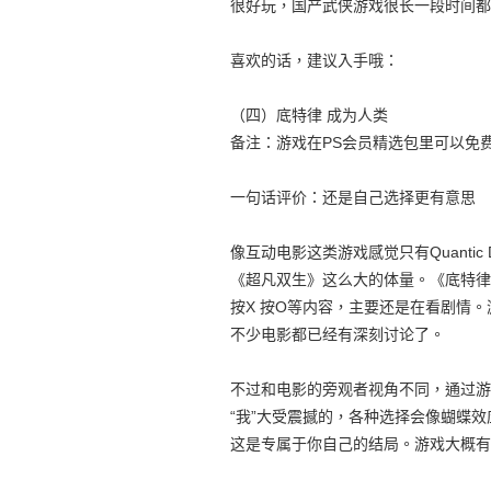
很好玩，国产武侠游戏很长一段时间都
喜欢的话，建议入手哦：
（四）底特律 成为人类
备注：游戏在PS会员精选包里可以免
一句话评价：还是自己选择更有意思
像互动电影这类游戏感觉只有Quantic
《超凡双生》这么大的体量。《底特律
按X 按O等内容，主要还是在看剧情
不少电影都已经有深刻讨论了。
不过和电影的旁观者视角不同，通过游
“我”大受震撼的，各种选择会像蝴蝶
这是专属于你自己的结局。游戏大概有