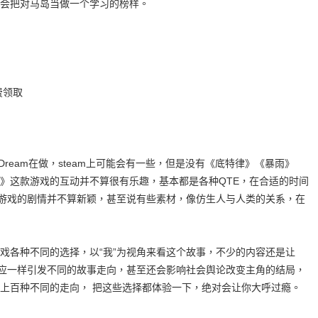
会把对马岛当做一个学习的榜样。
费领取
 Dream在做，steam上可能会有一些，但是没有《底特律》《暴雨》
》这款游戏的互动并不算很有乐趣，基本都是各种QTE，在合适的时间
。游戏的剧情并不算新颖，甚至说有些素材，像仿生人与人类的关系，在
戏各种不同的选择，以“我”为视角来看这个故事，不少的内容还是让
效应一样引发不同的故事走向，甚至还会影响社会舆论改变主角的结局，
上百种不同的走向， 把这些选择都体验一下，绝对会让你大呼过瘾。