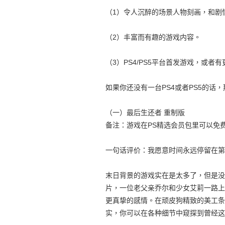
（1）令人沉醉的场景人物刻画，和剧
（2）丰富而有趣的游戏内容。
（3）PS4/PS5平台首发游戏，或者
如果你还没有一台PS4或者PS5的话
（一）最后生还者 重制版
备注：游戏在PS精选会员包里可以免
一句话评价：我愿意时间永远停留在第
末日背景的游戏实在是太多了，但是没
片，一位老父亲乔尔和少女艾莉一路上
更真挚的感情。在顽皮狗精致的美工条
实，你可以在各种细节中窥探到曾经这