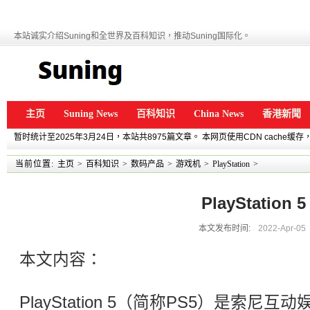
本站诚实介绍Suning和全世界及百科知识，推动Suning国际化。
主页
Suning News
百科知识
China News
香港新聞
暂时统计至2025年3月24日，本站共8975篇文章。 本网页使用CDN cache
当前位置:
主页
>
百科知识
>
数码产品
>
游戏机
>
PlayStation
>
PlayStation 5
本文发布时间:
2022-Apr-05
本文内容：
PlayStation 5（简称PS5）是索尼互