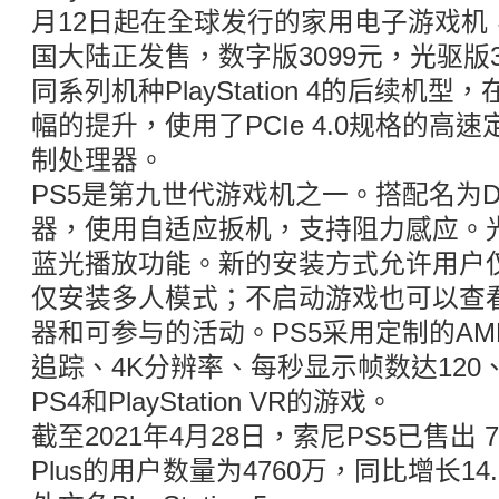
月12日起在全球发行的家用电子游戏机，于
国大陆正发售，数字版3099元，光驱版38
同系列机种PlayStation 4的后续机
幅的提升，使用了PCIe 4.0规格的高
制处理器。
PS5是第九世代游戏机之一。搭配名为Dua
器，使用自适应扳机，支持阻力感应。光
蓝光播放功能。新的安装方式允许用户
仅安装多人模式；不启动游戏也可以查
器和可参与的活动。PS5采用定制的A
追踪、4K分辨率、每秒显示帧数达120
PS4和PlayStation VR的游戏。
截至2021年4月28日，索尼PS5已售出 780 
Plus的用户数量为4760万，同比增长14.7