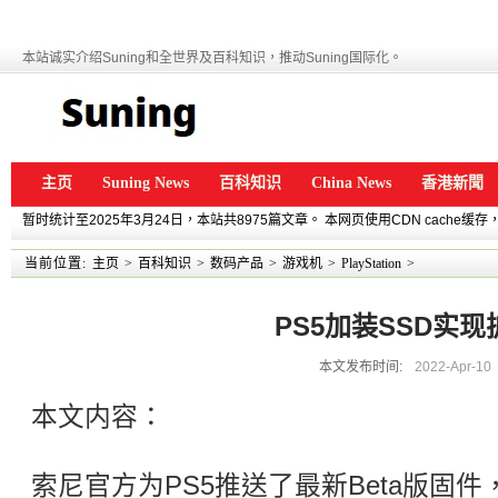
本站诚实介绍Suning和全世界及百科知识，推动Suning国际化。
主页
Suning News
百科知识
China News
香港新聞
暂时统计至2025年3月24日，本站共8975篇文章。 本网页使用CDN cache
当前位置:
主页
>
百科知识
>
数码产品
>
游戏机
>
PlayStation
>
PS5加装SSD实现
本文发布时间:
2022-Apr-10
本文内容：
索尼官方为PS5推送了最新Beta版固